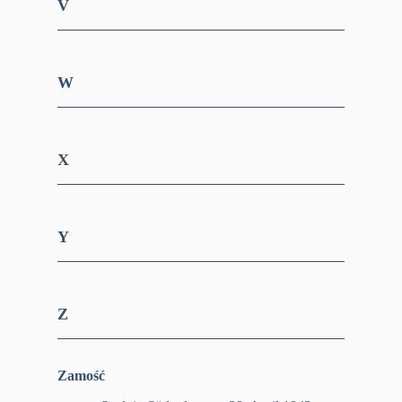
V
W
X
Y
Z
Zamość