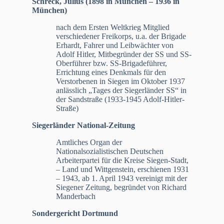
Schreck, Julius (1898 in München – 1936 in
München)
nach dem Ersten Weltkrieg Mitglied
verschiedener Freikorps, u.a. der Brigade
Erhardt, Fahrer und Leibwächter von
Adolf Hitler, Mitbegründer der SS und SS-
Oberführer bzw. SS-Brigadeführer,
Errichtung eines Denkmals für den
Verstorbenen in Siegen im Oktober 1937
anlässlich „Tages der Siegerländer SS“ in
der Sandstraße (1933-1945 Adolf-Hitler-
Straße)
Siegerländer National-Zeitung
Amtliches Organ der
Nationalsozialistischen Deutschen
Arbeiterpartei für die Kreise Siegen-Stadt,
– Land und Wittgenstein, erschienen 1931
– 1943, ab 1. April 1943 vereinigt mit der
Siegener Zeitung, begründet von Richard
Manderbach
Sondergericht Dortmund