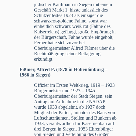
jüdischer Kaufmann in Siegen mit einem
Geschäft Markt 1, hisste anlässlich des
Schützenfestes 1923 als einziger die
schwarz-rot-goldene Fahne, sonst war
einheitlich schwarz-weiß-rot (Fahne des
Kaiserreichs) geflaggt, große Empörung in
der Bürgerschaft, Fahne wurde eingeholt,
Ferber hatte sich zuvor bei
Oberbürgermeister Alfred Fißmer über die
Rechtmäßigung seiner Beflaggung
erkundigt
Fißmer, Alfred F. (1878 in Hohenlimburg –
1966 in Siegen)
Offizier im Ersten Weltkrieg, 1919 – 1923
Bürgermeister und 1923 – 1945
Oberbürgermeister der Stadt Siegen, sein
Antrag auf Aufnahme in die NSDAP
wurde 1933 abgelehnt, ab 1937 doch
Mitglied der Partei ; Initiator des Baus von
Luftschutzräumen, Stollen und Bunkern ab
1933, verantwortlich für Kasernenbau auf
drei Bergen in Siegen, 1953 Ehrenbürger
von Siegen und Verleihung des Großen