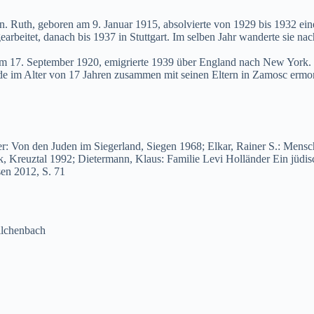
 Ruth, geboren am 9. Januar 1915, absolvierte von 1929 bis 1932 eine 
earbeitet, danach bis 1937 in Stuttgart. Im selben Jahr wanderte sie na
am 17. September 1920, emigrierte 1939 über England nach New York. Si
de im Alter von 17 Jahren zusammen mit seinen Eltern in Zamosc ermor
: Von den Juden im Siegerland, Siegen 1968; Elkar, Rainer S.: Mensc
, Kreuztal 1992; Dietermann, Klaus: Familie Levi Holländer Ein jüdis
sen 2012, S. 71
lchenbach