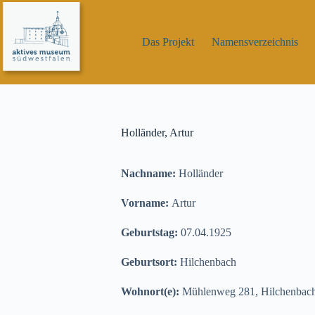
Zum
Inhalt
springen
Das Projekt
Namensverzeichnis
Holländer, Artur
Nachname:
Holländer
Vorname:
Artur
Geburtstag:
07.04.1925
Geburtsort:
Hilchenbach
Wohnort(e):
Mühlenweg 281, Hilchenbach 