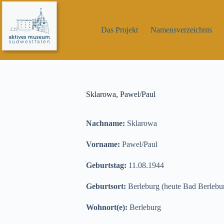
Zum
Inhalt
springen
Das Projekt
Namensverzeichnis
Sklarowa, Pawel/Paul
Nachname:
Sklarowa
Vorname:
Pawel/Paul
Geburtstag:
11.08.1944
Geburtsort:
Berleburg (heute Bad Berlebu
Wohnort(e):
Berleburg