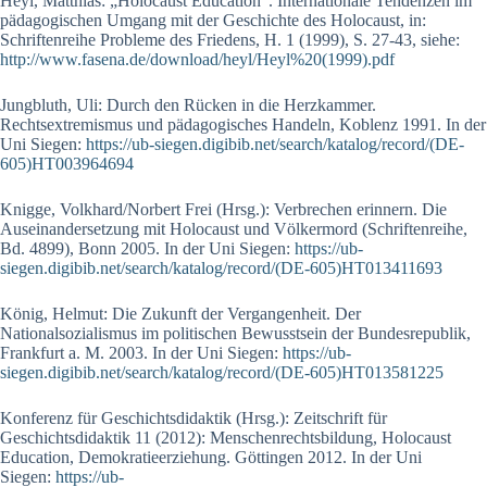
Heyl, Matthias: „Holocaust Education“. Internationale Tendenzen im
pädagogischen Umgang mit der Geschichte des Holocaust, in:
Schriftenreihe Probleme des Friedens, H. 1 (1999), S. 27-43, siehe:
http://www.fasena.de/download/heyl/Heyl%20(1999).pdf
Jungbluth, Uli: Durch den Rücken in die Herzkammer.
Rechtsextremismus und pädagogisches Handeln, Koblenz 1991. In der
Uni Siegen:
https://ub-siegen.digibib.net/search/katalog/record/(DE-
605)HT003964694
Knigge, Volkhard/Norbert Frei (Hrsg.): Verbrechen erinnern. Die
Auseinandersetzung mit Holocaust und Völkermord (Schriftenreihe,
Bd. 4899), Bonn 2005. In der Uni Siegen:
https://ub-
siegen.digibib.net/search/katalog/record/(DE-605)HT013411693
König, Helmut: Die Zukunft der Vergangenheit. Der
Nationalsozialismus im politischen Bewusstsein der Bundesrepublik,
Frankfurt a. M. 2003. In der Uni Siegen:
https://ub-
siegen.digibib.net/search/katalog/record/(DE-605)HT013581225
Konferenz für Geschichtsdidaktik (Hrsg.): Zeitschrift für
Geschichtsdidaktik 11 (2012): Menschenrechtsbildung, Holocaust
Education, Demokratieerziehung. Göttingen 2012. In der Uni
Siegen:
https://ub-