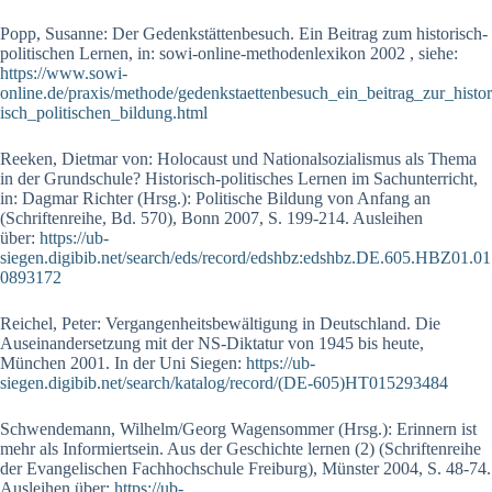
Popp, Susanne: Der Gedenkstättenbesuch. Ein Beitrag zum historisch-
politischen Lernen, in: sowi-online-methodenlexikon 2002 , siehe:
https://www.sowi-
online.de/praxis/methode/gedenkstaettenbesuch_ein_beitrag_zur_histor
isch_politischen_bildung.html
Reeken, Dietmar von: Holocaust und Nationalsozialismus als Thema
in der Grundschule? Historisch-politisches Lernen im Sachunterricht,
in: Dagmar Richter (Hrsg.): Politische Bildung von Anfang an
(Schriftenreihe, Bd. 570), Bonn 2007, S. 199-214. Ausleihen
über:
https://ub-
siegen.digibib.net/search/eds/record/edshbz:edshbz.DE.605.HBZ01.01
0893172
Reichel, Peter: Vergangenheitsbewältigung in Deutschland. Die
Auseinandersetzung mit der NS-Diktatur von 1945 bis heute,
München 2001. In der Uni Siegen:
https://ub-
siegen.digibib.net/search/katalog/record/(DE-605)HT015293484
Schwendemann, Wilhelm/Georg Wagensommer (Hrsg.): Erinnern ist
mehr als Informiertsein. Aus der Geschichte lernen (2) (Schriftenreihe
der Evangelischen Fachhochschule Freiburg), Münster 2004, S. 48-74.
Ausleihen über:
https://ub-