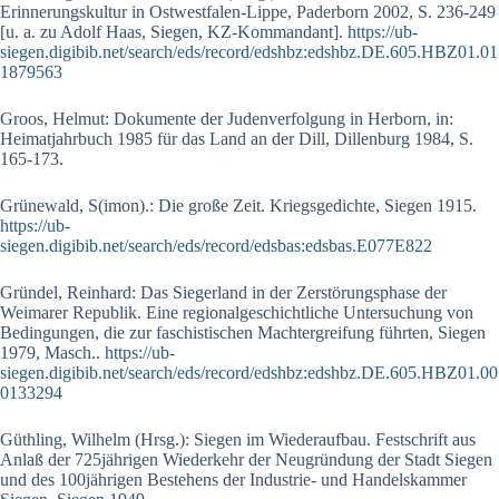
Erinnerungskultur in Ostwestfalen-Lippe, Paderborn 2002, S. 236-249
[u. a. zu Adolf Haas, Siegen, KZ-Kommandant].
https://ub-
siegen.digibib.net/search/eds/record/edshbz:edshbz.DE.605.HBZ01.01
1879563
Groos, Helmut: Dokumente der Judenverfolgung in Herborn, in:
Heimatjahrbuch 1985 für das Land an der Dill, Dillenburg 1984, S.
165-173.
Grünewald, S(imon).: Die große Zeit. Kriegsgedichte, Siegen 1915.
https://ub-
siegen.digibib.net/search/eds/record/edsbas:edsbas.E077E822
Gründel, Reinhard: Das Siegerland in der Zerstörungsphase der
Weimarer Republik. Eine regionalgeschichtliche Untersuchung von
Bedingungen, die zur faschistischen Machtergreifung führten, Siegen
1979, Masch..
https://ub-
siegen.digibib.net/search/eds/record/edshbz:edshbz.DE.605.HBZ01.00
0133294
Güthling, Wilhelm (Hrsg.): Siegen im Wiederaufbau. Festschrift aus
Anlaß der 725jährigen Wiederkehr der Neugründung der Stadt Siegen
und des 100jährigen Bestehens der Industrie- und Handelskammer