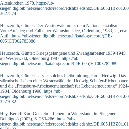
Altenkirchen 1978.
https://ub-
siegen.digibib.net/search/eds/record/edshbz:edshbz.DE.605.HBZ01.00
3627574
Heuzeroth, Günter: Der Westerwald unter dem Nationalsozialismus.
Vom Aufstieg und Fall einer Wahnsinnsidee, Oldenburg 1983, 2., erw.
Aufl..
https://ub-siegen.digibib.net/search/katalog/record/(DE-
605)HT002783888
Heuzeroth, Günter: Kriegsgefangene und Zwangsarbeiter 1939-1945
im Westerwald, Oldenburg 1987.
https://ub-
siegen.digibib.net/search/katalog/record/(DE-605)HT003285989
Heuzeroth, Günter: … viel solches bleibt mir ungetan – Hedwig: Das
stürmische Leben einer Westerwälderin. Hedwig Schäfer-Eichenbauer
und die „Freusburg-Arbeitsgemeinschaft für Lebenserneuerung“ 1924-
1934, Oldenburg 1998.
https://ub-
siegen.digibib.net/search/eds/record/edshbz:edshbz.DE.605.HBZ01.00
3577082
Hey, Bernd: Kurt Gerstein – Leben im Widerstand, in: Siegener
Beiträge 8 (2003), S. 253-266.
https://ub-
siegen.digibib.net/search/eds/record/edshbz:edshbz.DE.605.HBZ01.01