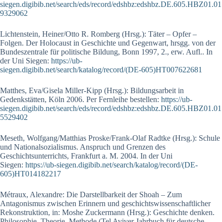
siegen.digibib.net/search/eds/record/edshbz:edshbz.DE.605.HBZ01.01
9329062
Lichtenstein, Heiner/Otto R. Romberg (Hrsg.): Täter – Opfer –
Folgen. Der Holocaust in Geschichte und Gegenwart, hrsgg. von der
Bundeszentrale für politische Bildung, Bonn 1997, 2., erw. Aufl.. In
der Uni Siegen:
https://ub-
siegen.digibib.net/search/katalog/record/(DE-605)HT007622681
Matthes, Eva/Gisela Miller-Kipp (Hrsg.): Bildungsarbeit in
Gedenkstätten, Köln 2006. Per Fernleihe bestellen:
https://ub-
siegen.digibib.net/search/eds/record/edshbz:edshbz.DE.605.HBZ01.01
5529402
Meseth, Wolfgang/Matthias Proske/Frank-Olaf Radtke (Hrsg.): Schule
und Nationalsozialismus. Anspruch und Grenzen des
Geschichtsunterrichts, Frankfurt a. M. 2004. In der Uni
Siegen:
https://ub-siegen.digibib.net/search/katalog/record/(DE-
605)HT014182217
Métraux, Alexandre: Die Darstellbarkeit der Shoah – Zum
Antagonismus zwischen Erinnern und geschichtswissenschaftlicher
Rekonstruktion, in: Moshe Zuckermann (Hrsg.): Geschichte denken.
Philosophie, Theorie, Methode (Tel Aviver Jahrbuch für deutsche