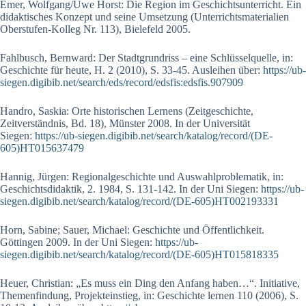
Emer, Wolfgang/Uwe Horst: Die Region im Geschichtsunterricht. Ein
didaktisches Konzept und seine Umsetzung (Unterrichtsmaterialien
Oberstufen-Kolleg Nr. 113), Bielefeld 2005.
Fahlbusch, Bernward: Der Stadtgrundriss – eine Schlüsselquelle, in:
Geschichte für heute, H. 2 (2010), S. 33-45. Ausleihen über:
https://ub-
siegen.digibib.net/search/eds/record/edsfis:edsfis.907909
Handro, Saskia: Orte historischen Lernens (Zeitgeschichte,
Zeitverständnis, Bd. 18), Münster 2008. In der Universität
Siegen:
https://ub-siegen.digibib.net/search/katalog/record/(DE-
605)HT015637479
Hannig, Jürgen: Regionalgeschichte und Auswahlproblematik, in:
Geschichtsdidaktik, 2. 1984, S. 131-142. In der Uni Siegen:
https://ub-
siegen.digibib.net/search/katalog/record/(DE-605)HT002193331
Horn, Sabine; Sauer, Michael: Geschichte und Öffentlichkeit.
Göttingen 2009. In der Uni Siegen:
https://ub-
siegen.digibib.net/search/katalog/record/(DE-605)HT015818335
Heuer, Christian: „Es muss ein Ding den Anfang haben…“. Initiative,
Themenfindung, Projekteinstieg, in: Geschichte lernen 110 (2006), S.