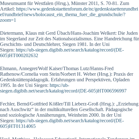
Museumsamt für Westfalen (Hrsg.), Münster 2011, S. 70-81. Zum
Artikel:
https://www.gedenkstaettenforum.de/nc/gedenkstaettenrundbri
ef/rundbrief/news/holocaust_ein_thema_fuer_die_grundschule/?
zoom=1
Dietermann, Klaus mit Gerd Übach/Hans-Joachim Welkert: Die Juden
im Siegerland zur Zeit des Nationalsozialismus. Eine Handreichung für
Geschichts- und Deutschlehrer, Siegen 1981. In der Uni
Siegen:
https://ub-siegen.digibib.net/search/katalog/record/(DE-
605)HT000202632
Ehmann, Annegret/Wolf Kaiser/Thomas Lutz/Hanns-Fred
Rathenow/Cornelia vom Stein/Norbert H. Weber (Hrsg.): Praxis der
Gedenkstättenpädagogik. Erfahrungen und Perspektiven, Opladen
1995. In der Uni Siegen:
https://ub-
siegen.digibib.net/search/katalog/record/(DE-605)HT006596997
Fechler, Bernd/Gottfried Kößler/Till Lieberz-Groß (Hrsg.): „Erziehung
nach Auschwitz“ in der multikulturellen Gesellschaft. Pädagogische
und soziologische Annäherungen, Weinheim 2000. In der Uni
Siegen:
https://ub-siegen.digibib.net/search/katalog/record/(DE-
605)HT01314065