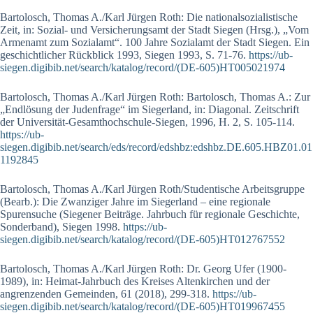
Bartolosch, Thomas A./Karl Jürgen Roth: Die nationalsozialistische
Zeit, in: So­zial- und Versicherungsamt der Stadt Siegen (Hrsg.), „Vom
Armenamt zum So­­zi­alamt“. 100 Jahre Sozialamt der Stadt Siegen. Ein
geschichtlicher Rückblick 1993, Siegen 1993, S. 71-76.
https://ub-
siegen.digibib.net/search/katalog/record/(DE-605)HT005021974
Bartolosch, Thomas A./Karl Jürgen Roth: Bartolosch, Thomas A.: Zur
„Endlösung der Judenfrage“ im Siegerland, in: Di­a­­­go­nal. Zeitschrift
der Universität-Gesamthochschule-Siegen, 1996, H. 2, S. 105-114.
https://ub-
siegen.digibib.net/search/eds/record/edshbz:edshbz.DE.605.HBZ01.01
1192845
Bartolosch, Thomas A./Karl Jürgen Roth/Studentische Arbeitsgruppe
(Bearb.): Die Zwanziger Jahre im Siegerland – eine regionale
Spurensuche (Siegener Beiträge. Jahrbuch für regionale Geschichte,
Sonderband), Siegen 1998.
https://ub-
siegen.digibib.net/search/katalog/record/(DE-605)HT012767552
Bartolosch, Thomas A./Karl Jürgen Roth: Dr. Georg Ufer (1900-
1989), in: Heimat-Jahrbuch des Kreises Altenkirchen und der
angrenzenden Gemeinden, 61 (2018), 299-318.
https://ub-
siegen.digibib.net/search/katalog/record/(DE-605)HT019967455