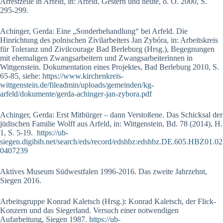
Arrestzelle in Arfeld, in: Arfeld. Gestern und heute, o. O. 2000, S.
295-299.
Achinger, Gerda: Eine „Sonderbehandlung“ bei Arfeld. Die
Hinrichtung des polnischen Zivilarbeiters Jan Zybóra, in: Arbeitskreis
für Toleranz und Zivilcourage Bad Berleburg (Hrsg.), Begegnungen
mit ehemaligen Zwangsarbeitern und Zwangsarbeiterinnen in
Wittgenstein. Dokumentation eines Projektes, Bad Berleburg 2010, S.
65-85, siehe:
https://www.kirchenkreis-
wittgenstein.de/fileadmin/uploads/gemeinden/kg-
arfeld/dokumente/gerda-achinger-jan-zybora.pdf
Achinger, Gerda: Erst Mitbürger – dann Verstoßene. Das Schicksal der
jüdischen Familie Wolff aus Arfeld, in: Wittgenstein, Bd. 78 (2014), H.
1, S. 5-19.
https://ub-
siegen.digibib.net/search/eds/record/edshbz:edshbz.DE.605.HBZ01.02
0407239
Aktives Museum Südwestfalen 1996-2016. Das zweite Jahrzehnt,
Siegen 2016.
Arbeitsgruppe Konrad Kaletsch (Hrsg.): Konrad Kaletsch, der Flick-
Konzern und das Siegerland. Versuch einer notwendigen
Aufarbeitung, Siegen 1987.
https://ub-