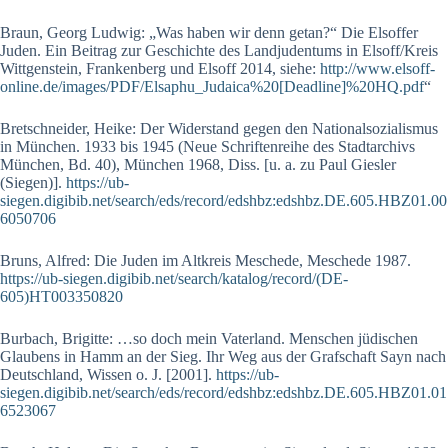
Braun, Georg Ludwig: „Was haben wir denn getan?“ Die Elsoffer
Juden. Ein Beitrag zur Geschichte des Landjudentums in Elsoff/Kreis
Wittgenstein, Frankenberg und Elsoff 2014, siehe:
http://www.elsoff-
online.de/images/PDF/Elsaphu_Judaica%20[Deadline]%20HQ.pdf
“
Bretschneider, Heike: Der Widerstand gegen den Nationalsozialismus
in Mün­chen. 1933 bis 1945 (Neue Schriftenreihe des Stadtarchivs
München, Bd. 40), Mün­­chen 1968, Diss. [u. a. zu Paul Giesler
(Siegen)].
https://ub-
siegen.digibib.net/search/eds/record/edshbz:edshbz.DE.605.HBZ01.00
6050706
Bruns, Alfred: Die Juden im Altkreis Meschede, Meschede 1987.
https://ub-siegen.digibib.net/search/katalog/record/(DE-
605)HT003350820
Burbach, Brigitte: …so doch mein Vaterland. Menschen jüdischen
Glaubens in Hamm an der Sieg. Ihr Weg aus der Grafschaft Sayn nach
Deutschland, Wissen o. J. [2001].
https://ub-
siegen.digibib.net/search/eds/record/edshbz:edshbz.DE.605.HBZ01.01
6523067