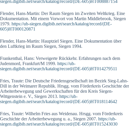
siegen.digibib.net/search/katalog/record/(DE-605)HT008887154
Flender, Hans-Martin: Der Raum Siegen im Zweiten Weltkrieg. Eine
Dokumentation. Mit einem Vorwort von Martin Middlebrook, Siegen
1979.
https://ub-siegen.digibib.net/search/katalog/record/(DE-
605)HT000120871
Flender, Hans-Martin: Hauptziel Siegen. Eine Dokumentation über
den Luftkrieg im Raum Siegen, Siegen 1994.
Frankenthal, Hans: Verweigerte Rückkehr. Erfahrungen nach dem
Judenmord, Frankfurt/M 1999.
https://ub-
siegen.digibib.net/search/katalog/record/(DE-605)HT014279511
Fries, Traute: Die Deutsche Friedensgesellschaft im Bezirk Sieg-Lahn-
Dill in der Weimarer Republik. Hrsgg. vom Förderkreis Geschichte der
Arbeiterbewegung und Gewerkschaften für den Kreis Siegen-
Wittgenstein e. V., Siegen 2013.
https://ub-
siegen.digibib.net/search/katalog/record/(DE-605)HT018114642
Fries, Traute: Wilhelm Fries aus Weidenau. Hrsgg. vom Förderkreis
Geschichte der Arbeiterbewegung u. a., Siegen 2007.
https://ub-
siegen.digibib.net/search/katalog/record/(DE-605)HT015243030