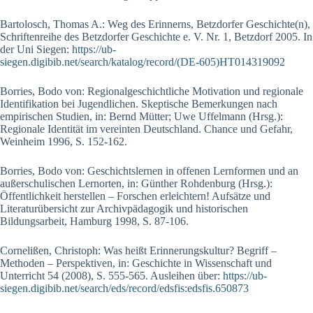
Bartolosch, Thomas A.: Weg des Erinnerns, Betzdorfer Geschichte(n),
Schriftenreihe des Betzdorfer Geschichte e. V. Nr. 1, Betzdorf 2005. In
der Uni Siegen:
https://ub-
siegen.digibib.net/search/katalog/record/(DE-605)HT014319092
Borries, Bodo von: Regionalgeschichtliche Motivation und regionale
Identifikation bei Jugendlichen. Skeptische Bemerkungen nach
empirischen Studien, in: Bernd Mütter; Uwe Uffelmann (Hrsg.):
Regionale Identität im vereinten Deutschland. Chance und Gefahr,
Weinheim 1996, S. 152-162.
Borries, Bodo von: Geschichtslernen in offenen Lernformen und an
außerschulischen Lernorten, in: Günther Rohdenburg (Hrsg.):
Öffentlichkeit herstellen – Forschen erleichtern! Aufsätze und
Literaturübersicht zur Archivpädagogik und historischen
Bildungsarbeit, Hamburg 1998, S. 87-106.
Cornelißen, Christoph: Was heißt Erinnerungskultur? Begriff –
Methoden – Perspektiven, in: Geschichte in Wissenschaft und
Unterricht 54 (2008), S. 555-565. Ausleihen über:
https://ub-
siegen.digibib.net/search/eds/record/edsfis:edsfis.650873