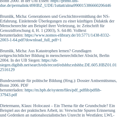
Bonn 2000. In der Uni Essen:
https://primo.uni-
due.de/permalink/49HBZ_UDE/1uttatt/alma990015386660206446
Brumlik, Micha: Generationen und Geschichtsvermittlung der NS-
Erfahrung. Einleitende Überlegungen zu einer künftigen Didaktik der
Menschenrechte am Beispiel ihrer Verletzung, in: Zeitschrift für
Genozidforschung 4, H. 1 (2003), S. 64-80. Volltext
herunterladen:
https://www.nomos-elibrary.de/10.5771/1438-8332-
2003-1-64.pdf?download_full_pdf=1
Brumlik, Micha: Aus Katastrophen lernen? Grundlagen
zeitgeschichtlicher Bildung in menschenrechtlicher Absicht, Berlin
2004. In der UB Siegen:
https://ub-
siegen.digibib.net/search/eds/record/edshbz:edshbz.DE.605.HBZ01.01
2516129
Bundeszentrale für politische Bildung (Hrsg.): Dossier Antisemitismus,
Bonn 2006. PDF
herunterladen:
https://m.bpb.de/system/files/pdf_pdflib/pdflib-
37943.pdf
Dietermann, Klaus: Holocaust – Ein Thema für die Grundschule? Ein
Beispiel aus der praktischen Arbeit, in: Verwischte Spuren Erinnerung
und Gedenken an nationalsozialistisches Unrecht in Westfalen; LWL-