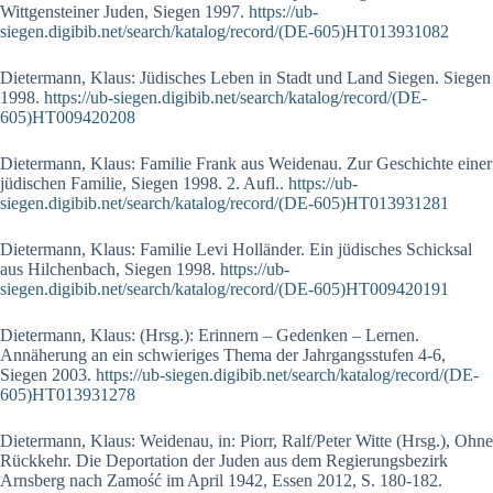
Wittgensteiner Juden, Siegen 1997.
https://ub-
siegen.digibib.net/search/katalog/record/(DE-605)HT013931082
Dietermann, Klaus: Jüdisches Leben in Stadt und Land Siegen. Siegen
1998.
https://ub-siegen.digibib.net/search/katalog/record/(DE-
605)HT009420208
Dietermann, Klaus: Familie Frank aus Weidenau. Zur Geschichte einer
jüdischen Familie, Siegen 1998. 2. Aufl..
https://ub-
siegen.digibib.net/search/katalog/record/(DE-605)HT013931281
Dietermann, Klaus: Familie Levi Holländer. Ein jüdisches Schicksal
aus Hilchenbach, Siegen 1998.
https://ub-
siegen.digibib.net/search/katalog/record/(DE-605)HT009420191
Dietermann, Klaus: (Hrsg.): Erinnern – Gedenken – Lernen.
Annäherung an ein schwieriges Thema der Jahrgangsstufen 4-6,
Siegen 2003.
https://ub-siegen.digibib.net/search/katalog/record/(DE-
605)HT013931278
Dietermann, Klaus: Weidenau, in: Piorr, Ralf/Peter Witte (Hrsg.), Ohne
Rückkehr. Die Deportation der Juden aus dem Regierungsbezirk
Arnsberg nach Zamość im April 1942, Essen 2012, S. 180-182.