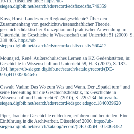
10-13. Ausleihen über:
https://ub-
siegen.digibib.net/search/eds/record/edsfis:edsfis.749359
Kuss, Horst: Landes oder Regionalgeschichte? Über den
Zusammenhang von geschichtswissenschaftlicher Theorie,
geschichtsdidaktischer Konzeption und praktischer Anwendung im
Unterricht, in: Geschichte in Wissenschaft und Unterricht 51 (2000), S.
388-405.
https://ub-
siegen.digibib.net/search/eds/record/edsfis:edsfis.560412
Mounajed, René: Außerschulisches Lernen an KZ-Gedenkstätten, in:
Geschichte in Wissenschaft und Unterricht 58, H. 3 (2007), S. 187-
194.
https://ub-siegen.digibib.net/search/katalog/record/(DE-
605)HT005064646
Oswalt, Vadim: Das Wo zum Was und Wann. Der „Spatial turn“ und
seine Bedeutung für die Geschichtsdidaktik, in: Geschichte in
Wissenschaft und Unterricht 61 (2010), S. 220-234.
https://ub-
siegen.digibib.net/search/eds/record/edsgoc:edsgoc.1840039620
Piper, Joachim: Geschichte entdecken, erfahren und beurteilen. Eine
Einführung in die Archivarbeit, Düsseldorf 2000.
https://ub-
siegen.digibib.net/search/katalog/record/(DE-605)HT013063382