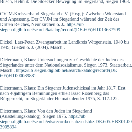
Busch, Helmut: Die Stoecker-Bewegung im Siegerland, Siegen 1968.
CVJM-Kreisverband Siegerland e.V. (Hrsg.): Zwischen Widerstand
und Anpassung. Der CVJM im Siegerland während der Zeit des
Dritten Reiches, Neunkirchen o. J..
https://ub-
siegen.digibib.net/search/katalog/record/(DE-605)HT013637599
Dickel, Lars-Peter, Zwangsarbeit im Landkreis Wittgenstein. 1940 bis
1945, Gießen o. J. (2004), Masch..
Dietermann, Klaus: Untersuchungen zur Geschichte der Juden des
Siegerlandes unter dem Nationalsozialismus, Siegen 1973, Staatsarbeit,
Masch..
https://ub-siegen.digibib.net/search/katalog/record/(DE-
605)HT000089881
Dietermann, Klaus: Ein Siegener Judenschicksal im Jahr 1817. Erst
nach 40jährigem Bemühungen erhielt Isaac Rosenberg das
Bürgerrecht, in: Siegerländer Heimatkalender 1975, S. 117-122.
Dietermann, Klaus: Von den Juden im Siegerland
(Ausstellungskatalog), Siegen 1975.
https://ub-
siegen.digibib.net/search/eds/record/edshbz:edshbz.DE.605.HBZ01.00
3905894