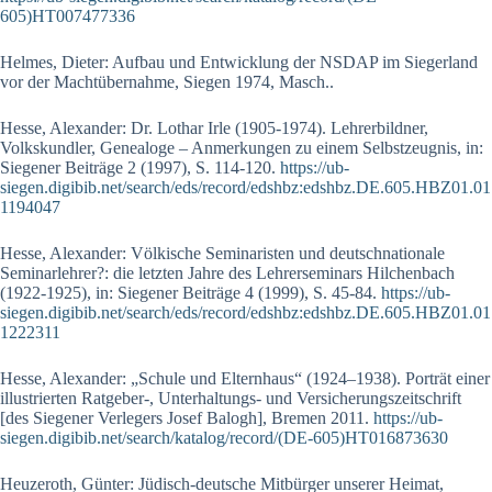
605)HT007477336
Helmes, Dieter: Aufbau und Entwicklung der NSDAP im Siegerland
vor der Machtübernahme, Siegen 1974, Masch..
Hesse, Alexander: Dr. Lothar Irle (1905-1974). Lehrerbildner,
Volkskundler, Genealoge ­– Anmerkungen zu einem Selbstzeugnis, in:
Siegener Beiträge 2 (1997), S. 114-120.
https://ub-
siegen.digibib.net/search/eds/record/edshbz:edshbz.DE.605.HBZ01.01
1194047
Hesse, Alexander: Völkische Seminaristen und deutschnationale
Seminarlehrer?: die letzten Jahre des Lehrerseminars Hilchenbach
(1922-1925), in: Siegener Beiträge 4 (1999), S. 45-84.
https://ub-
siegen.digibib.net/search/eds/record/edshbz:edshbz.DE.605.HBZ01.01
1222311
Hesse, Alexander: „Schule und Elternhaus“ (1924–1938). Porträt einer
illustrierten Ratgeber-, Unterhaltungs- und Versicherungszeitschrift
[des Siegener Verlegers Josef Balogh], Bremen 2011.
https://ub-
siegen.digibib.net/search/katalog/record/(DE-605)HT016873630
Heuzeroth, Günter: Jüdisch-deutsche Mitbürger unserer Heimat,