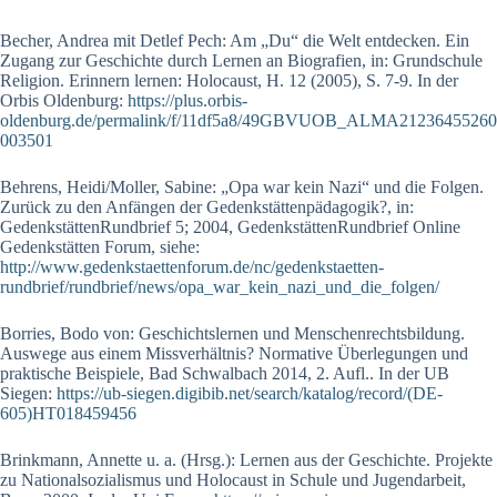
Becher, Andrea mit Detlef Pech: Am „Du“ die Welt entdecken. Ein
Zugang zur Geschichte durch Lernen an Biografien, in: Grundschule
Religion. Erinnern lernen: Holocaust, H. 12 (2005), S. 7-9. In der
Orbis Oldenburg:
https://plus.orbis-
oldenburg.de/permalink/f/11df5a8/49GBVUOB_ALMA21236455260
003501
Behrens, Heidi/Moller, Sabine: „Opa war kein Nazi“ und die Folgen.
Zurück zu den Anfängen der Gedenkstättenpädagogik?, in:
GedenkstättenRundbrief 5; 2004, GedenkstättenRundbrief Online
Gedenkstätten Forum, siehe:
http://www.gedenkstaettenforum.de/nc/gedenkstaetten-
rundbrief/rundbrief/news/opa_war_kein_nazi_und_die_folgen/
Borries, Bodo von: Geschichtslernen und Menschenrechtsbildung.
Auswege aus einem Missverhältnis? Normative Überlegungen und
praktische Beispiele, Bad Schwalbach 2014, 2. Aufl.. In der UB
Siegen:
https://ub-siegen.digibib.net/search/katalog/record/(DE-
605)HT018459456
Brinkmann, Annette u. a. (Hrsg.): Lernen aus der Geschichte. Projekte
zu Nationalsozialismus und Holocaust in Schule und Jugendarbeit,