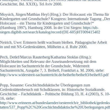
Geschichte, Bd. XXIX), Tel Aviv 2000.
Moysich, Jürgen/Matthias Heyl (Hrsg.): Der Holocaust: ein Thema für
Kindergarten und Grundschule? Kongress: Internationale Tagung „Der
Holocaust – ein Thema für Kindergarten und Grundschule?“
(Hamburg 1997), Hamburg 2008. In der Uni Siegen:
https://ub-
siegen.digibib.net/search/katalog/record/(DE-605)HT009415402
Neirich, Uwe: Erinnern heißt wachsam bleiben. Pädagogische Arbeit
in und mit NS-Gedenkstätten, Mülheim a. d. Ruhr 2000.
Pech, Detlef/Marcus Rauterberg/Katharina Stoklas (Hrsg.):
Möglichkeiten und Relevanz der Auseinandersetzung mit dem
Holocaust im Sachunterricht der Grundschule, Widerstreit
Sachunterrricht, Ausgabe 7, 3. Beiheft, Frankfurt a. M. 2006, siehe:
http://www.widerstreit-sachunterricht.de/beihefte/beiheft3/beiheft3.pdf
Popp, Susanne: Geschichtsdidaktische Überlegungen zum
Gedenkstättenbesuch mit Schulklassen, in: Historische Sozialkunde.
Geschichte – Fachdidaktik – Politische Bildung 33, H. 4 (2003), S. 10-
16, siehe:
http://www.erinnern.at/bundeslaender/oesterreich/e_bibliothek/gedenks
tatten/537_Popp%2C%20Geschichtsdidaktische%20Uberlegungen.pdf