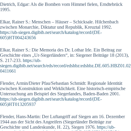
Dietrich, Edgar: Als die Bomben vom Himmel fielen, Erndtebrück
1995.
Elkar, Rainer S.: Menschen – Häuser – Schicksale. Hilchenbach
zwischen Monarchie, Diktatur und Republik, Kreuztal 1992.
https://ub-siegen.digibib.net/search/katalog/record/(DE-
605)HT004243656
Elkar, Rainer S.: Die Memoria des Dr. Lothar Irle. Ein Beitrag zur
Geschichte eines „Ur-Siegerländers“, in: Siegener Beiträge 18 (2013),
S. 217-233.
https://ub-
siegen.digibib.net/search/eds/record/edshbz:edshbz.DE.605.HBZ01.02
0411661
Flender, Armin/Dieter Pfau/Sebastian Schmidt: Regionale Identität
zwischen Konstruktion und Wirklichkeit. Eine historisch-empirische
Untersuchung am Beispiel des Siegerlandes, Baden-Baden 2001.
https://ub-siegen.digibib.net/search/katalog/record/(DE-
605)HT013205937
Flender, Hans-Martin: Der Luftangriff auf Siegen am 16. Dezember
1944 aus der Sicht des Angreifers (Siegerländer Beiträge zur
Geschichte und Landeskunde, H. 22), Siegen 1976.
https://ub-