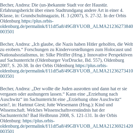
Becher, Andrea: Die (un-)bekannte Stadt vor der Haustür.
Erfahrungsbericht über einen Stadtrundgang andere Art in einer 4.
Klasse, in: Grundschulmagazin, H. 3 (2007), S. 27-32. In der Orbis
Oldenburg
https://plus.orbis-
oldenburg.de/permalink/f/11df5a8/49GBVUOB_ALMA21236273840
003501
Becher, Andrea: „Ich glaube, die Nazis haben Hitler geholfen, die Welt
zu erobern.“ Forschungen zu Kindervorstellungen zum Holocaust und
Nationalsozialismus, in: Silke Pfeiffer (Hrsg.): Innovative Perspektiven
auf Sachunterricht (Oldenburger VorDrucke, Bd. 557), Oldenburg
2007, S. 20-38. In der Orbis Oldenburg
https://plus.orbis-
oldenburg.de/permalink/f/11df5a8/49GBVUOB_ALMA21236273410
003501
Becher, Andrea: „Der wollte die Juden ausrotten und dann hat er sie
vergasen oder aushungern lassen.“ Kann eine „Erziehung nach
Auschwitz“ im Sachunterricht eine „Erziehung ohne Auschwitz“
sein?, in: Hartmut Giest; Jutte Wiesemann (Hrsg.): Kind und
Wissenschaft. Welches Wissenschaftsverständnis hat der
Sachunterricht? Bad Heilbrunn 2008, S. 121-131. In der Orbis
Oldenburg:
https://plus.orbis-
oldenburg.de/permalink/f/11df5a8/49GBVUOB_ALMA21236921420
003501