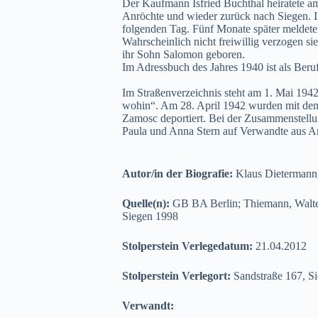
Der Kaufmann Isfried Buchthal heiratete a
Anröchte und wieder zurück nach Siegen. I
folgenden Tag. Fünf Monate später meldeten
Wahrscheinlich nicht freiwillig verzogen 
ihr Sohn Salomon geboren.
Im Adressbuch des Jahres 1940 ist als Beru
Im Straßenverzeichnis steht am 1. Mai 19
wohin“. Am 28. April 1942 wurden mit dem 
Zamosc deportiert. Bei der Zusammenstellun
Paula und Anna Stern auf Verwandte aus An
Autor/in der Biografie:
Klaus Dietermann
Quelle(n):
GB BA Berlin; Thiemann, Walter
Siegen 1998
Stolperstein Verlegedatum:
21.04.2012
Stolperstein Verlegort:
Sandstraße 167, S
Verwandt: