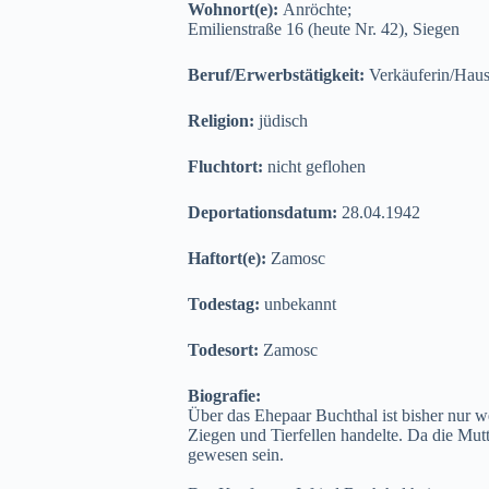
Wohnort(e):
Anröchte;
Emilienstraße 16 (heute Nr. 42), Siegen
Beruf/Erwerbstätigkeit:
Verkäuferin/Haus
Religion:
jüdisch
Fluchtort:
nicht geflohen
Deportationsdatum:
28.04.1942
Haftort(e):
Zamosc
Todestag:
unbekannt
Todesort:
Zamosc
Biografie:
Über das Ehepaar Buchthal ist bisher nur we
Ziegen und Tierfellen handelte. Da die Mut
gewesen sein.