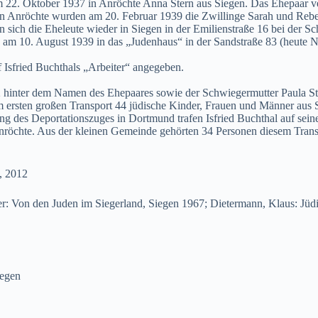
m 22. Oktober 1937 in Anröchte Anna Stern aus Siegen. Das Ehepaar v
n Anröchte wurden am 20. Februar 1939 die Zwillinge Sarah und Rebe
 sich die Eheleute wieder in Siegen in der Emilienstraße 16 bei der Sc
sie am 10. August 1939 in das „Judenhaus“ in der Sandstraße 83 (heute
f Isfried Buchthals „Arbeiter“ angegeben.
42 hinter dem Namen des Ehepaares sowie der Schwiegermutter Paula
ersten großen Transport 44 jüdische Kinder, Frauen und Männer aus S
g des Deportationszuges in Dortmund trafen Isfried Buchthal auf sein
röchte. Aus der kleinen Gemeinde gehörten 34 Personen diesem Trans
, 2012
: Von den Juden im Siegerland, Siegen 1967; Dietermann, Klaus: Jüdi
iegen