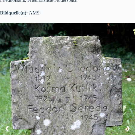
Friedhofsamt, Friedhofsliste Fludersbach
Bildquelle(n):
AMS
❮
❯