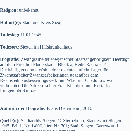
Religion:
unbekannt
Haftort(e):
Stadt und Kreis Siegen
Todestag:
11.01.1945
Todesort:
Siegen im Hilfskrankenhaus
Biografie:
Zwangsarbeiter sowjetischer Staatsangehörigkeit. Beerdigt
auf dem Friedhof Fludersbach, Block a, Reihe 3, Grab 14
Die häufig genannte Wohnadresse deutet auf ein Lager für
Zwangsarbeiter/Zwangsarbeiterinnen gegenüber dem
Reichsbahnausbesserungswerk hin. Wladimir Chadonow war
verheiratet. Die Adresse seiner Frau ist unbekannt. Er starb an
Lungentuberkulose.
Autor/in der Biografie:
Klaus Dietermann, 2016
Quelle(n):
Stadtarchiv Siegen, C. Sterbebuch, Standesamt Siegen
1945, Bd. 1, Nr. 1-800, hier: Nr. 701; Stadt Siegen, Garten- und