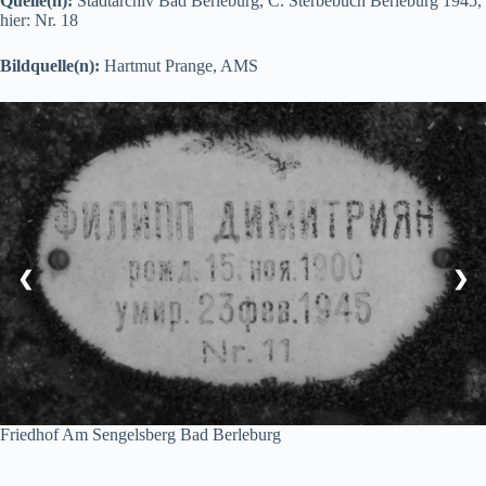
Quelle(n):
Stadtarchiv Bad Berleburg, C. Sterbebuch Berleburg 1945,
hier: Nr. 18
Bildquelle(n):
Hartmut Prange, AMS
❮
❯
Friedhof Am Sengelsberg Bad Berleburg