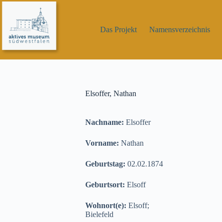
Zum
Inhalt
springen
Das Projekt
Namensverzeichnis
Elsoffer, Nathan
Nachname:
Elsoffer
Vorname:
Nathan
Geburtstag:
02.02.1874
Geburtsort:
Elsoff
Wohnort(e):
Elsoff;
Bielefeld