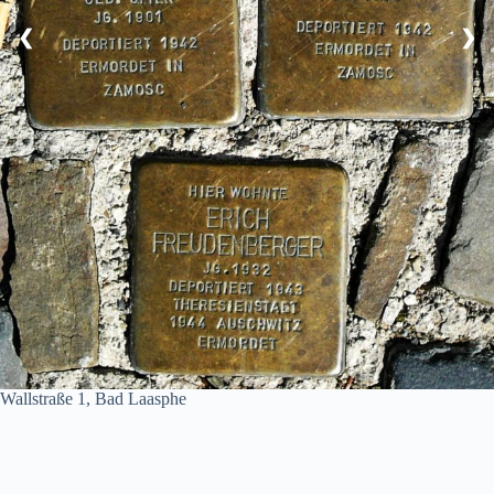
❮
❯
Wallstraße 1, Bad Laasphe