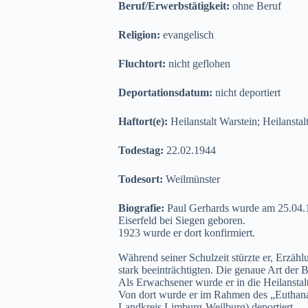
Beruf/Erwerbstätigkeit:
ohne Beruf
Religion:
evangelisch
Fluchtort:
nicht geflohen
Deportationsdatum:
nicht deportiert
Haftort(e):
Heilanstalt Warstein; Heilansta
Todestag:
22.02.1944
Todesort:
Weilmünster
Biografie:
Paul Gerhards wurde am 25.04.1
Eiserfeld bei Siegen geboren.
1923 wurde er dort konfirmiert.
Während seiner Schulzeit stürzte er, Erzäh
stark beeinträchtigten. Die genaue Art der 
Als Erwachsener wurde er in die Heilanstal
Von dort wurde er im Rahmen des „Euthana
Landkreis Limburg-Weilburg) deportiert.