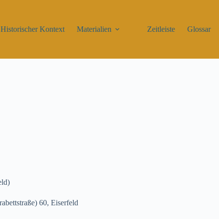
Historischer Kontext
Materialien
Zeitleiste
Glossar
eld)
abettstraße) 60, Eiserfeld