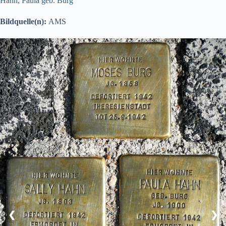
Hahn, Paula geb. Burg
Bildquelle(n):
AMS
❮
❯