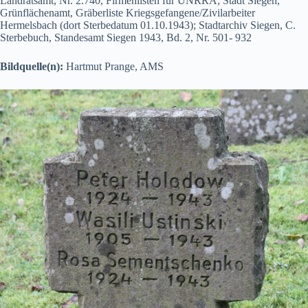
Landratsamt, Nr. 2.740, Firmenlisten für UNRRA; Stadt Siegen,
Grünflächenamt, Gräberliste Kriegsgefangene/Zivilarbeiter
Hermelsbach (dort Sterbedatum 01.10.1943); Stadtarchiv Siegen, C.
Sterbebuch, Standesamt Siegen 1943, Bd. 2, Nr. 501- 932
Bildquelle(n):
Hartmut Prange, AMS