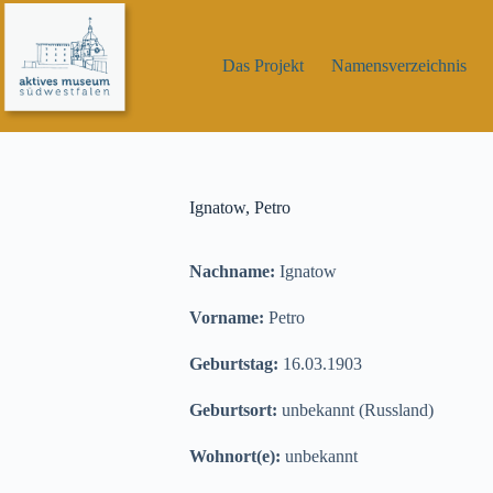
Zum
Inhalt
springen
Das Projekt
Namensverzeichnis
Ignatow, Petro
Nachname:
Ignatow
Vorname:
Petro
Geburtstag:
16.03.1903
Geburtsort:
unbekannt (Russland)
Wohnort(e):
unbekannt