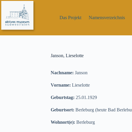
Zum
Inhalt
springen
Das Projekt
Namensverzeichnis
Janson, Lieselotte
Nachname:
Janson
Vorname:
Lieselotte
Geburtstag:
25.01.1929
Geburtsort:
Berleburg (heute Bad Berlebu
Wohnort(e):
Berleburg