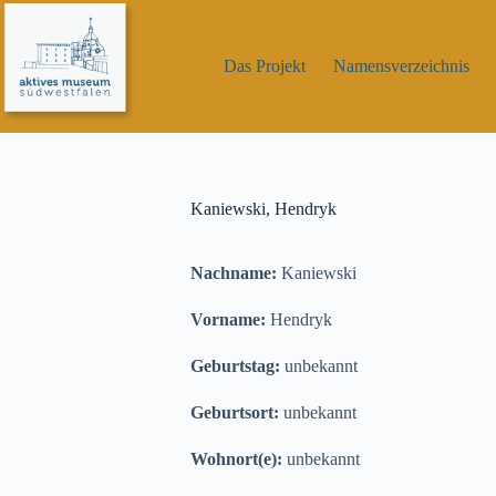
Zum
Inhalt
springen
Das Projekt
Namensverzeichnis
Kaniewski, Hendryk
Nachname:
Kaniewski
Vorname:
Hendryk
Geburtstag:
unbekannt
Geburtsort:
unbekannt
Wohnort(e):
unbekannt