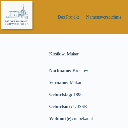
Zum
Inhalt
springen
Das Projekt
Namensverzeichnis
Kirsilow, Makar
Nachname:
Kirsilow
Vorname:
Makar
Geburtstag:
1896
Geburtsort:
UdSSR
Wohnort(e):
unbekannt