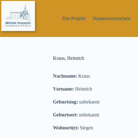
Zum
Inhalt
springen
Das Projekt
Namensverzeichnis
Kraus, Heinrich
Nachname:
Kraus
Vorname:
Heinrich
Geburtstag:
unbekannt
Geburtsort:
unbekannt
Wohnort(e):
Siegen