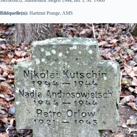
Sterbebuch, Standesamt Siegen 1944, Bd. I, Nr. 1-600
Bildquelle(n):
Hartmut Prange, AMS
❮
❯