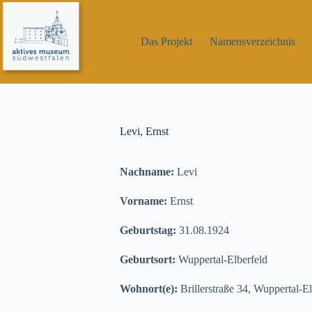
Zum
Inhalt
springen
Das Projekt
Namensverzeichnis
Levi, Ernst
Nachname:
Levi
Vorname:
Ernst
Geburtstag:
31.08.1924
Geburtsort:
Wuppertal-Elberfeld
Wohnort(e):
Brillerstraße 34, Wuppertal-El