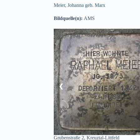
Meier, Johanna geb. Marx
Bildquelle(n):
AMS
❮
Grubenstraße 2, Kreuztal-Littfeld