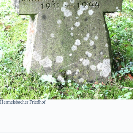
❮
❯
Hermelsbacher Friedhof