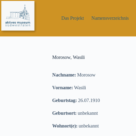
Zum
Inhalt
springen
Das Projekt
Namensverzeichnis
Morosow, Wasili
Nachname:
Morosow
Vorname:
Wasili
Geburtstag:
26.07.1910
Geburtsort:
unbekannt
Wohnort(e):
unbekannt