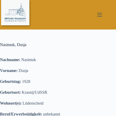
Zum
Inhalt
springen
Nasimuk, Dusja
Nachname:
Nasimuk
Vorname:
Dusja
Geburtstag:
1928
Geburtsort:
Krasnij/UdSSR
Wohnort(e):
Lüdenscheid
Beruf/Erwerbstätigkeit:
unbekannt