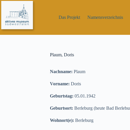
Zum
Inhalt
springen
Das Projekt
Namensverzeichnis
Plaum, Doris
Nachname:
Plaum
Vorname:
Doris
Geburtstag:
05.01.1942
Geburtsort:
Berleburg (heute Bad Berlebu
Wohnort(e):
Berleburg