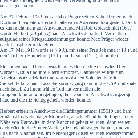
diente als Bindeglied zwischen der VerwaItung und den noch
ansässigen Juden.
Am 27. Februar 1943 musste Max Präger seinen Sohn Herbert nach
Dortmund begleiten. Herbert hatte einen Ausreiseantrag gestellt. Doch
es kam nicht mehr zur Auswanderung. Mit Rolf Goldschmidt (16 J.)
wurde Herbert (20-jährig) nach Auschwitz deportiert. Vermutlich
aufgrund seiner Kriegsauszeichnungen konnte Max Präger wieder
nach Laasphe zurückkehren.
Am 17. Mai 1943 wurde er (49 J.), mit seiner Frau Johanna (44 J.) und
den Töchtern Hannelore (15 J.) und Ursula (12 J.), deportiert.
Sie kamen nach Theresienstadt und weiter nach Auschwitz. Hier
wurden Ursula und ihre Eltern ermordet. Hannelore wurde zum
Arbeitseinsatz selektiert und von russischen Soldaten befreit.
Sie kehrte kurz nach Laasphe zurück, ging dann in die USA und später
nach Israel. Zu ihrem frühen Tod hat vermutlich die
Lungenerkrankung beigetragen, die sie sich in Auschwitz zugezogen
hatte und die nie richtig geheilt werden konnte.
Herbert erhielt in Auschwitz die Häftlingsnummer 105010 und kam
zunächst ins Nebenlager Monowitz, anschließend in ein Lager in der
Nähe von Kattowitz, in dem Kanonen gebaut wurden, dann weiter
nach Wien in die Saurer-Werke, die Geländewagen bauten, und zu
Fuß nach Mauthausen. Im Nebenlager Gusen wurden Messerschmidt-