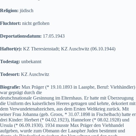
Religion:
jüdisch
Fluchtort:
nicht geflohen
Deportationsdatum:
17.05.1943
Haftort(e):
KZ Theresienstadt; KZ Auschwitz (06.10.1944)
Todestag:
unbekannt
Todesort:
KZ Auschwitz
Biografie:
Max Präger (* 19.10.1893 in Laasphe, Beruf: Viehhändler)
war geprägt durch die
deutschnationale Gesinnung im Elternhaus. Er hatte mit Überzeugung
die Uniform des kaiserlichen Heeres getragen und kehrte, dekoriert mit
dem Verwundetenabzeichen, aus dem Ersten Weltkrieg zurück. Mit
seiner Frau Johanna (geb. Groos, * 31.07.1898 in Fischelbach) hatte er
drei Kinder: Herbert (* 04.02.1923), Hannelore (* 08.02.1928) und
Ursula (* 06.09.1930). 1934 musste Max Präger den Viehhandel
aufgeben, wurde zum Obmann der Laaspher Juden bestimmt und