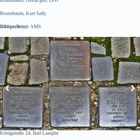
Rosenbaum, Gerda geb. Levi
Rosenbaum, Kurt Sally
Bildquelle(n):
AMS
❮
❯
Königstraße 24, Bad Laasphe