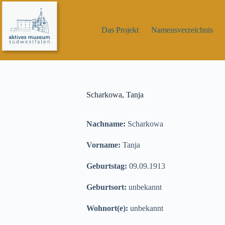
Zum
Inhalt
springen
Das Projekt
Namensverzeichnis
Scharkowa, Tanja
Nachname:
Scharkowa
Vorname:
Tanja
Geburtstag:
09.09.1913
Geburtsort:
unbekannt
Wohnort(e):
unbekannt