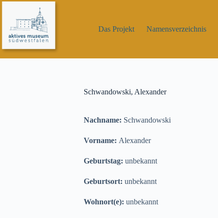
Zum
Inhalt
springen
Das Projekt
Namensverzeichnis
Schwandowski, Alexander
Nachname:
Schwandowski
Vorname:
Alexander
Geburtstag:
unbekannt
Geburtsort:
unbekannt
Wohnort(e):
unbekannt