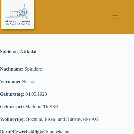
Zum
Inhalt
springen
Spiridoro, Nickolai
Nachname:
Spiridoro
Vorname:
Nickolai
Geburtstag:
04.05.1923
Geburtsort:
Mariupol/UdSSR
Wohnort(e):
Bochum, Eisen- und Hüttenwerke AG
Beruf/Erwerbstätigkeit:
unbekannt