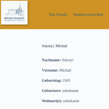
Zum
Inhalt
springen
Das Projekt
Namensverzeichnis
Sskoryi, Michail
Nachname:
Sskoryi
Vorname:
Michail
Geburtstag:
1945
Geburtsort:
unbekannt
Wohnort(e):
unbekannt