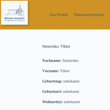
Zum
Inhalt
springen
Das Projekt
Namensverzeichnis
Stenzenko, Viktor
Nachname:
Stenzenko
Vorname:
Viktor
Geburtstag:
unbekannt
Geburtsort:
unbekannt
Wohnort(e):
unbekannt