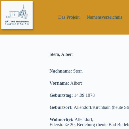
Zum
Inhalt
springen
Das Projekt
Namensverzeichnis
Stern, Albert
Nachname:
Stern
Vorname:
Albert
Geburtstag:
14.09.1878
Geburtsort:
Allendorf/Kirchhain (heute Sta
Wohnort(e):
Allendorf;
Ederstraße 20, Berleburg (heute Bad Berle