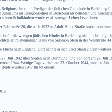
 Religionslehrer und Prediger der jüdischen Gemeinde in Berleburg täti
en Jubiläums als Religionslehrer in Berleburg als beliebten und geachte
n seinen Schulkindern wurde er als strenger Lehrer bezeichnet.
er Ederstraße 20, die nach 1933 in Adolf-Hitler-Straße umbenannt wurd
ht für die wenigen jüdischen Kinder in Berleburg nicht mehr möglich.
chtete er im ehemaligen Haus von Salomon Stern in der Weststraße 44 
 Flucht nach England. Dort nannte er sich Fred Stanley. Sein weiteres 
27. Juli 1942 über Siegen nach Dortmund, und von dort am 29. Juli 194
ovember 1944. Wenige Tage vorher, am 23. Oktober 1944, wurden Johann
 Beide wurden 1947 für tot erklärt.
2015