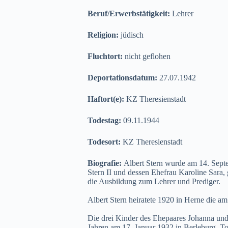
Beruf/Erwerbstätigkeit:
Lehrer
Religion:
jüdisch
Fluchtort:
nicht geflohen
Deportationsdatum:
27.07.1942
Haftort(e):
KZ Theresienstadt
Todestag:
09.11.1944
Todesort:
KZ Theresienstadt
Biografie:
Albert Stern wurde am 14. Sept
Stern II und dessen Ehefrau Karoline Sara, 
die Ausbildung zum Lehrer und Prediger.
Albert Stern heiratete 1920 in Herne die 
Die drei Kinder des Ehepaares Johanna und 
Jahren am 17. Januar 1932 in Berleburg. T