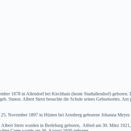
ember 1878 in Allendorf bei Kirchhain (heute Stadtallendorf) geboren
geb. Simon. Albert Stern besuchte die Schule seines Geburtsortes. Am j
am 25. November 1897 in Hüsten bei Arnsberg geborene Johanna Meyer.
Albert Stern wurden in Berleburg geboren, Alfred am 30. März 1921, K
ochter Grete wurde am 30. August 1930 geboren.