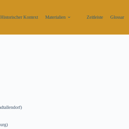
Historischer Kontext
Materialien
Zeitleiste
Glossar
dtallendorf)
burg)