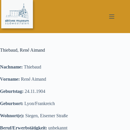
Zum
Inhalt
springen
Thiebaud, René Aimand
Nachname:
Thiebaud
Vorname:
René Aimand
Geburtstag:
24.11.1904
Geburtsort:
Lyon/Frankreich
Wohnort(e):
Siegen, Eiserner Straße
Beruf/Erwerbstätigkeit:
unbekannt