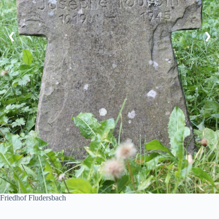
❮
❯
Friedhof Fludersbach