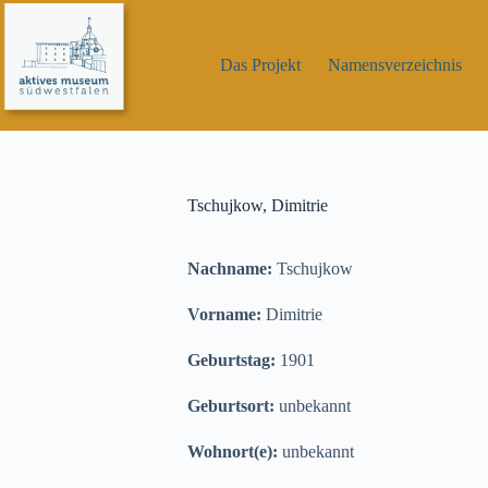
Zum
Inhalt
springen
Das Projekt
Namensverzeichnis
Tschujkow, Dimitrie
Nachname:
Tschujkow
Vorname:
Dimitrie
Geburtstag:
1901
Geburtsort:
unbekannt
Wohnort(e):
unbekannt