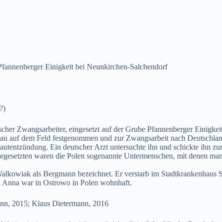
Pfannenberger Einigkeit bei Neunkirchen-Salchendorf
?)
her Zwangsarbeiter, eingesetzt auf der Grube Pfannenberger Einigkeit
Frau auf dem Feld festgenommen und zur Zwangsarbeit nach Deutschlan
utentzündung. Ein deutscher Arzt untersuchte ihn und schickte ihn zur 
rgesetzten waren die Polen sogenannte Untermenschen, mit denen man s
Walkowiak als Bergmann bezeichnet. Er verstarb im Stadtkrankenhau
ru Anna war in Ostrowo in Polen wohnhaft.
ann, 2015; Klaus Dietermann, 2016