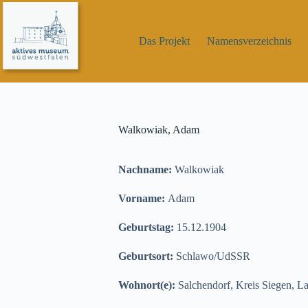
Zum
Inhalt
springen
Das Projekt
Namensverzeichnis
Walkowiak, Adam
Nachname:
Walkowiak
Vorname:
Adam
Geburtstag:
15.12.1904
Geburtsort:
Schlawo/UdSSR
Wohnort(e):
Salchendorf, Kreis Siegen, L