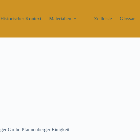
Historischer Kontext
Materialien
Zeitleiste
Glossar
ager Grube Pfannenberger Einigkeit