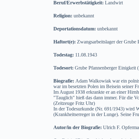
Beruf/Erwerbstätigkeit:
Landwirt
Religion:
unbekannt
Deportationsdatum:
unbekannt
Haftort(e):
Zwangsarbeitslager der Grube 
Todestag:
11.08.1943
Todesort:
Grube Pfannenberger Einigkeit (
Biografie:
Adam Walkowiak war ein polnisc
war im besetzten Polen im Beisein seiner 
Im August 1938 erkrankte er an einer Hirnha
"Tauglich" hieß das dann immer. Für die Vo
(Zeitzeuge Fritz Uhr)
In der Todesurkunde (Nr. 691/1943) wird 
(Krankheitserreger in der Lunge). Seine F
Autor/in der Biografie:
Ulrich F. Opferm