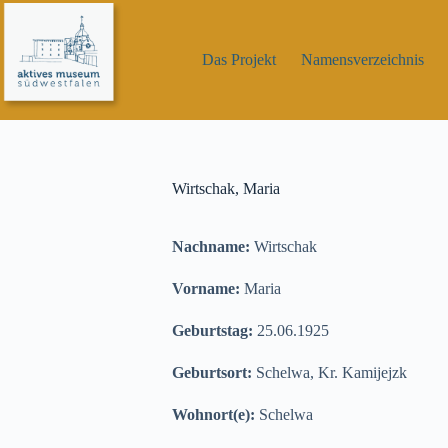
Zum
Inhalt
springen
Das Projekt
Namensverzeichnis
Wirtschak, Maria
Nachname:
Wirtschak
Vorname:
Maria
Geburtstag:
25.06.1925
Geburtsort:
Schelwa, Kr. Kamijejzk
Wohnort(e):
Schelwa