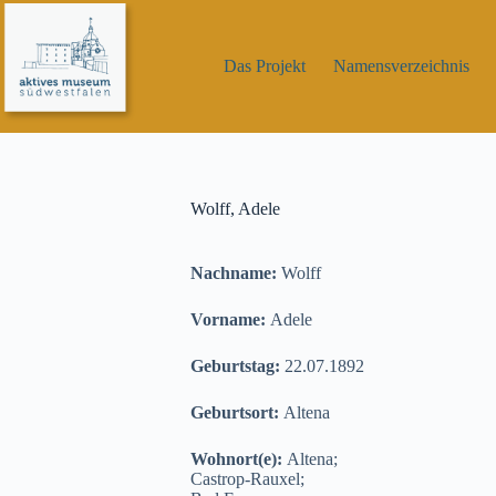
Zum
Inhalt
springen
Das Projekt
Namensverzeichnis
Wolff, Adele
Nachname:
Wolff
Vorname:
Adele
Geburtstag:
22.07.1892
Geburtsort:
Altena
Wohnort(e):
Altena;
Castrop-Rauxel;