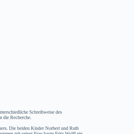
unterschiedliche Schreibweise des
n die Recherche.
iners. Die beiden Kinder Norbert und Ruth
mmen mit seiner Frau baute Fritz Wolff ein