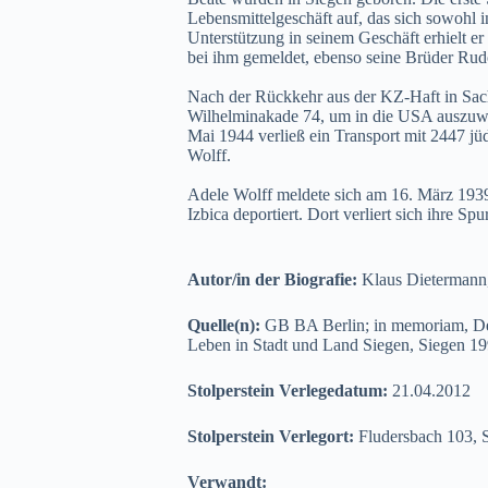
Lebensmittelgeschäft auf, das sich sowohl 
Unterstützung in seinem Geschäft erhielt e
bei ihm gemeldet, ebenso seine Brüder Rud
Nach der Rückkehr aus der KZ-Haft in Sach
Wilhelminakade 74, um in die USA auszuwa
Mai 1944 verließ ein Transport mit 2447 jü
Wolff.
Adele Wolff meldete sich am 16. März 1939
Izbica deportiert. Dort verliert sich ihre Spur
Autor/in der Biografie:
Klaus Dietermann
Quelle(n):
GB BA Berlin; in memoriam, Den
Leben in Stadt und Land Siegen, Siegen 1
Stolperstein Verlegedatum:
21.04.2012
Stolperstein Verlegort:
Fludersbach 103, 
Verwandt: