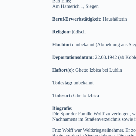
Bad Ems;
Am Hamerich 1, Siegen
Beruf/Erwerbstätigkeit:
Haushälterin
Religion:
jüdisch
Fluchtort:
unbekannt (Abmeldung aus Sie
Deportationsdatum:
22.03.1942 (ab Kobl
Haftort(e):
Ghetto Izbica bei Lublin
Todestag:
unbekannt
Todesort:
Ghetto Izbica
Biografie:
Die Spur der Familie Wolff zu verfolgen, w
Nachnamens im Straßenverzeichnis sowie i
Fritz Wolff war Weltkriegsteilnehmer. Er z
Beate wurden in Siegen geboren. Die erste