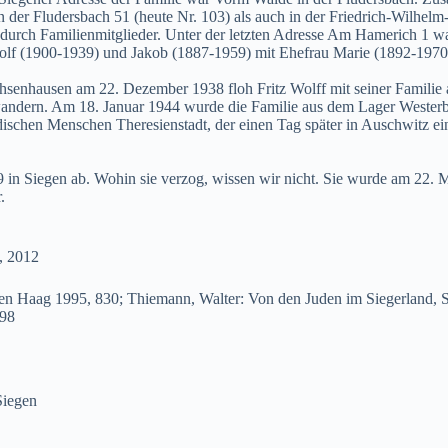
in der Fludersbach 51 (heute Nr. 103) als auch in der Friedrich-Wilhel
r durch Familienmitglieder. Unter der letzten Adresse Am Hamerich 1 w
olf (1900-1939) und Jakob (1887-1959) mit Ehefrau Marie (1892-1970)
senhausen am 22. Dezember 1938 floh Fritz Wolff mit seiner Familie
ndern. Am 18. Januar 1944 wurde die Familie aus dem Lager Westerbo
dischen Menschen Theresienstadt, der einen Tag später in Auschwitz ein
 in Siegen ab. Wohin sie verzog, wissen wir nicht. Sie wurde am 22. 
.
, 2012
 Haag 1995, 830; Thiemann, Walter: Von den Juden im Siegerland, S
998
Siegen