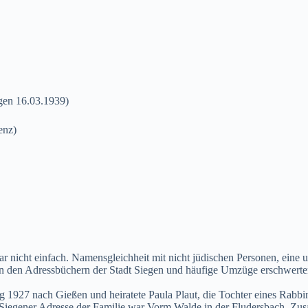
gen 16.03.1939)
enz)
ar nicht einfach. Namensgleichheit mit nicht jüdischen Personen, eine 
n den Adressbüchern der Stadt Siegen und häufige Umzüge erschwerte
og 1927 nach Gießen und heiratete Paula Plaut, die Tochter eines Rabb
 Siegener Adresse der Familie war Vorm Walde in der Fludersbach. Zusa