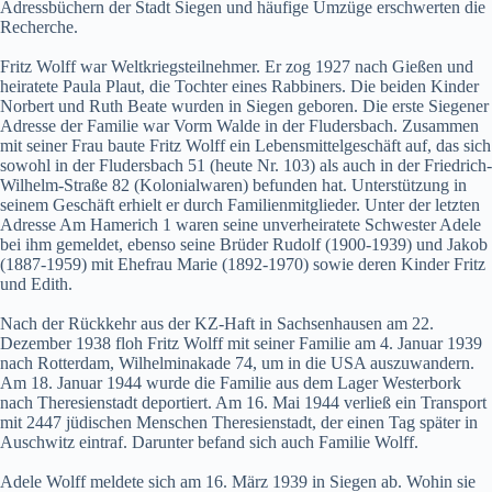
Adressbüchern der Stadt Siegen und häufige Umzüge erschwerten die
Recherche.
Fritz Wolff war Weltkriegsteilnehmer. Er zog 1927 nach Gießen und
heiratete Paula Plaut, die Tochter eines Rabbiners. Die beiden Kinder
Norbert und Ruth Beate wurden in Siegen geboren. Die erste Siegener
Adresse der Familie war Vorm Walde in der Fludersbach. Zusammen
mit seiner Frau baute Fritz Wolff ein Lebensmittelgeschäft auf, das sich
sowohl in der Fludersbach 51 (heute Nr. 103) als auch in der Friedrich-
Wilhelm-Straße 82 (Kolonialwaren) befunden hat. Unterstützung in
seinem Geschäft erhielt er durch Familienmitglieder. Unter der letzten
Adresse Am Hamerich 1 waren seine unverheiratete Schwester Adele
bei ihm gemeldet, ebenso seine Brüder Rudolf (1900-1939) und Jakob
(1887-1959) mit Ehefrau Marie (1892-1970) sowie deren Kinder Fritz
und Edith.
Nach der Rückkehr aus der KZ-Haft in Sachsenhausen am 22.
Dezember 1938 floh Fritz Wolff mit seiner Familie am 4. Januar 1939
nach Rotterdam, Wilhelminakade 74, um in die USA auszuwandern.
Am 18. Januar 1944 wurde die Familie aus dem Lager Westerbork
nach Theresienstadt deportiert. Am 16. Mai 1944 verließ ein Transport
mit 2447 jüdischen Menschen Theresienstadt, der einen Tag später in
Auschwitz eintraf. Darunter befand sich auch Familie Wolff.
Adele Wolff meldete sich am 16. März 1939 in Siegen ab. Wohin sie